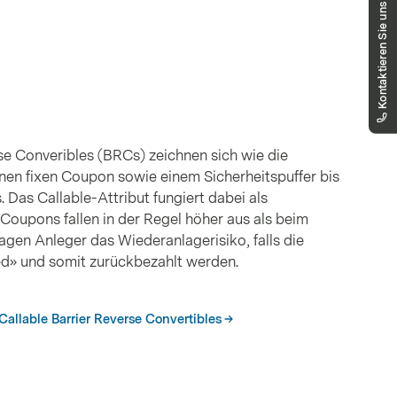
Haben Sie Fragen?
Kontaktieren Sie uns
Unser Public Distribution Team hilft Ihnen
gerne weiter.
markets.schweiz@vontobel.com
00800 93 00 93 00
Sie erreichen uns telefonisch montags bis
freitags, 8:00 - 18:00 Uhr
rse Converibles (BRCs) zeichnen sich wie die
inen fixen Coupon sowie einem Sicherheitspuffer bis
. Das Callable-Attribut fungiert dabei als
 Coupons fallen in der Regel höher aus als beim
ragen Anleger das Wiederanlagerisiko, falls die
ed» und somit zurückbezahlt werden.
Callable Barrier Reverse Convertibles