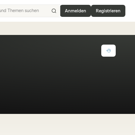
Anmelden
Registrieren
ISIN,
Basiswerte,
Produkte
und
Themen
suchen