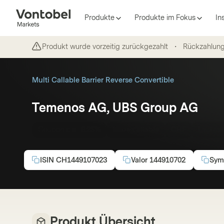
Produkte
Produkte im Fokus
In
Produkt wurde vorzeitig zurückgezahlt
・
Rückzahlun
Multi Callable Barrier Reverse Convertible
Temenos AG, UBS Group AG
Coupon p.a.:
8.25%
Issuercallable
CHF
Laufzei
ISIN
CH1449107023
Valor
144910702
Sym
Produkt Übersicht