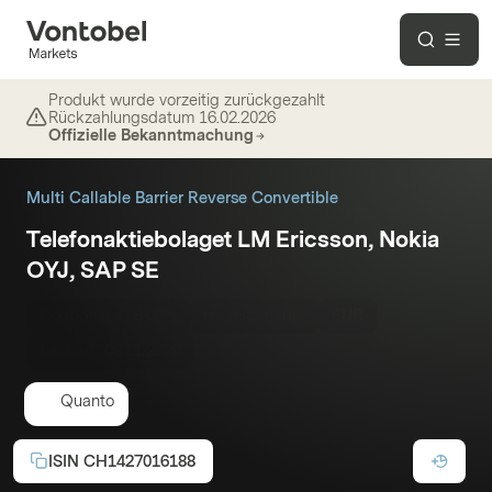
Produkt wurde vorzeitig zurückgezahlt
Rückzahlungsdatum
16.02.2026
Offizielle Bekanntmachung
Multi Callable Barrier Reverse Convertible
Telefonaktiebolaget LM Ericsson, Nokia
OYJ, SAP SE
Coupon p.a.:
9.00%
Issuercallable
EUR
Laufzeit:
09.11.2026
Quanto
ISIN
CH1427016188