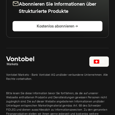
Abonnieren Sie Informationen über
Strukturierte Produkte
Kostenlos abonnieren
DE
Vontobel Markets - Bank Vontobel AG und/oder verbundene Unternehmen. Alle
Rechte vorbehalten.
Bitte lesen Sie diese Information bevor Sie fortfahren, da die auf unserer
Webseite enthaltenen Produkte und Dienstleistungen gewissen Personen nicht
zugänglich sind. Die auf dieser Website angebotenen Informationen und/oder
Unterlagen entsprechen Marketingmaterial gemäss Art. 68 des Schweizer
FIDLEG und dienen ausschliesslich zu Informationszwecken. Zu den genannten
Finanzprodukten stellen wir Ihnen gerne jederzeit und kostenlos weitere