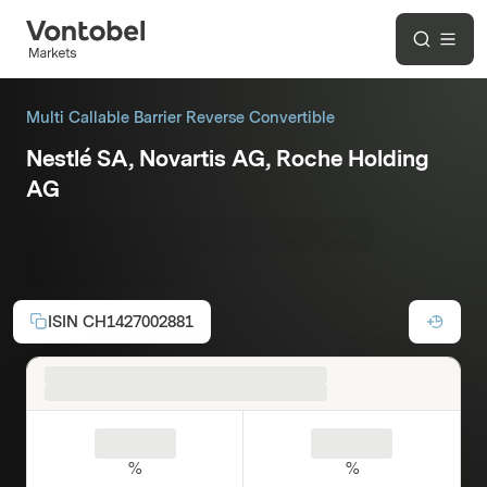
Multi Callable Barrier Reverse Convertible
Nestlé SA, Novartis AG, Roche Holding
AG
Coupon p.a.:
4.50%
Issuercallable
CHF
Laufzeit:
27.09.2027
ISIN
CH1427002881
%
%