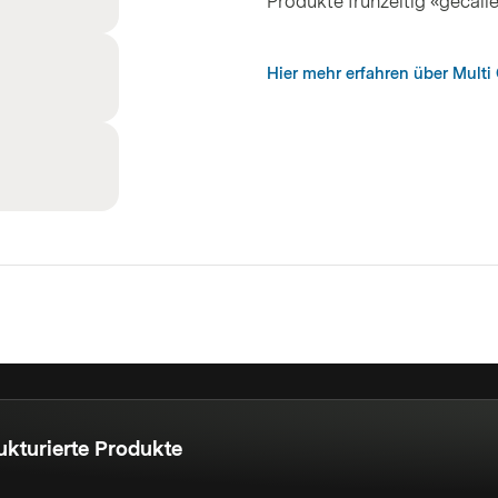
Produkte frühzeitig «gecall
Hier mehr erfahren über Multi 
ukturierte Produkte