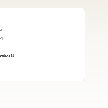
ng
ag
zeitpunkt
g