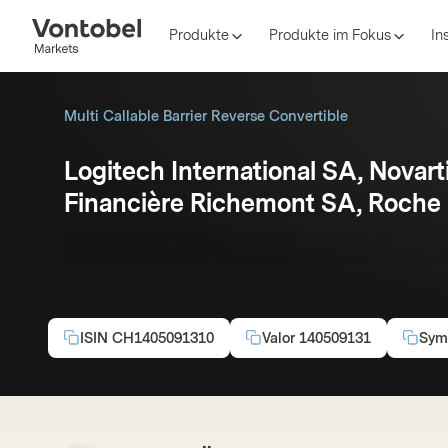
Produkte
Produkte im Fokus
In
Multi Callable Barrier Reverse Convertible
Logitech International SA, Nova
Financière Richemont SA, Roche
Coupon p.a.:
8.00%
Issuercallable
CHF
Laufzei
ISIN
CH1405091310
Valor
140509131
Sym