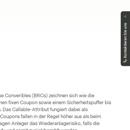
Haben Sie Fragen?
Kontaktieren Sie uns
Unser Public Distribution Team hilft Ihnen
gerne weiter.
markets.schweiz@vontobel.com
00800 93 00 93 00
Sie erreichen uns telefonisch montags bis
freitags, 8:00 - 18:00 Uhr
rse Converibles (BRCs) zeichnen sich wie die
inen fixen Coupon sowie einem Sicherheitspuffer bis
. Das Callable-Attribut fungiert dabei als
 Coupons fallen in der Regel höher aus als beim
ragen Anleger das Wiederanlagerisiko, falls die