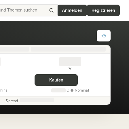
Anmelden
Registrieren
ISIN,
Basiswerte,
Produkte
und
Themen
suchen
%
Kaufen
minal
CHF
Nominal
Spread