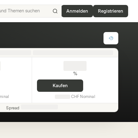
Anmelden
Registrieren
ISIN,
Basiswerte,
Produkte
und
Themen
suchen
%
Kaufen
minal
CHF
Nominal
Spread