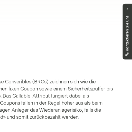
Haben Sie Fragen?
Kontaktieren Sie uns
Unser Public Distribution Team hilft Ihnen
gerne weiter.
markets.schweiz@vontobel.com
00800 93 00 93 00
Sie erreichen uns telefonisch montags bis
freitags, 8:00 - 18:00 Uhr
rse Converibles (BRCs) zeichnen sich wie die
inen fixen Coupon sowie einem Sicherheitspuffer bis
. Das Callable-Attribut fungiert dabei als
 Coupons fallen in der Regel höher aus als beim
ragen Anleger das Wiederanlagerisiko, falls die
ed» und somit zurückbezahlt werden.