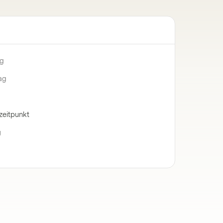
ng
ag
zeitpunkt
g