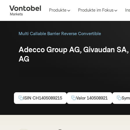
Produkte
Produkte im Fokus
In
Multi Callable Barrier Reverse Convertible
Adecco Group AG, Givaudan SA,
AG
Coupon p.a.:
9.00%
Issuercallable
CHF
Laufzei
ISIN
CH1405089215
Valor
140508921
Sym