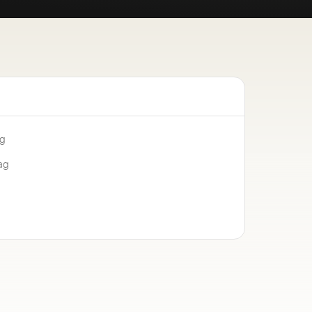
ng
ag