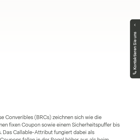
Haben Sie Fragen?
Kontaktieren Sie uns
Unser Public Distribution Team hilft Ihnen
gerne weiter.
markets.schweiz@vontobel.com
00800 93 00 93 00
Sie erreichen uns telefonisch montags bis
freitags, 8:00 - 18:00 Uhr
rse Converibles (BRCs) zeichnen sich wie die
inen fixen Coupon sowie einem Sicherheitspuffer bis
. Das Callable-Attribut fungiert dabei als
 Coupons fallen in der Regel höher aus als beim