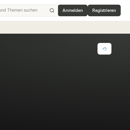
Anmelden
Registrieren
ISIN,
Basiswerte,
Produkte
und
Themen
suchen