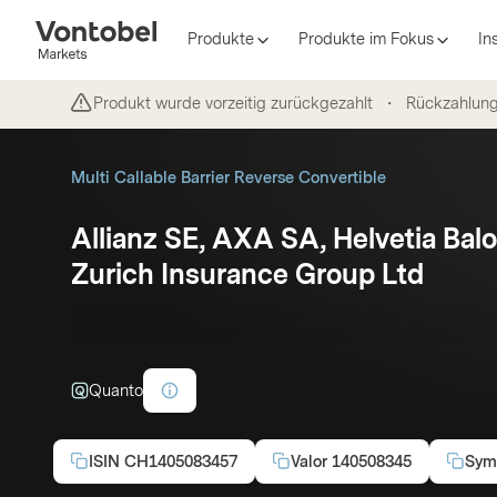
Produkte
Produkte im Fokus
In
Produkt wurde vorzeitig zurückgezahlt
・
Rückzahlun
Multi Callable Barrier Reverse Convertible
Allianz SE, AXA SA, Helvetia Bal
Zurich Insurance Group Ltd
Coupon p.a.:
6.25%
Issuercallable
CHF
Laufzei
Quanto
ISIN
CH1405083457
Valor
140508345
Sym