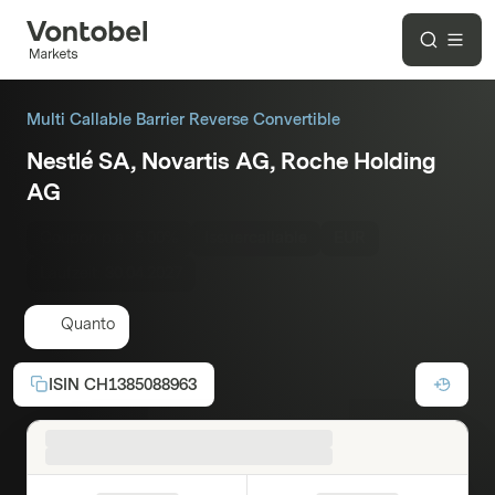
Multi Callable Barrier Reverse Convertible
Nestlé SA, Novartis AG, Roche Holding
AG
Coupon p.a.:
5.00%
Issuercallable
EUR
Laufzeit:
30.04.2027
Quanto
ISIN
CH1385088963