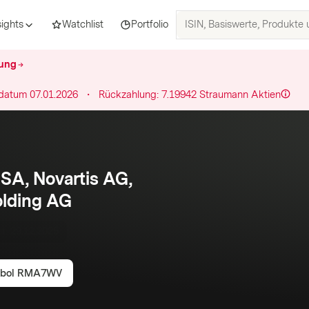
ISIN,
sights
Watchlist
Portfolio
Basiswerte,
Produkte
hung
und
Themen
datum
07.01.2026
・
Rückzahlung:
7.19942
Straumann
Aktien
suchen
 SA, Novartis AG,
olding AG
it:
29.12.2025
bol
RMA7WV