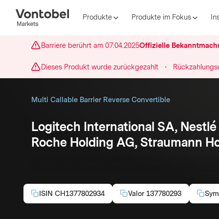
Produkte
Produkte im Fokus
In
Barriere berührt am
07.04.2025
Offizielle Bekanntmac
Dieses Produkt wurde zurückgezahlt
・
Rückzahlungs
Multi Callable Barrier Reverse Convertible
Logitech International SA, Nestlé
Roche Holding AG, Straumann H
Coupon p.a.:
14.00%
Issuercallable
CHF
Laufze
ISIN
CH1377802934
Valor
137780293
Sym