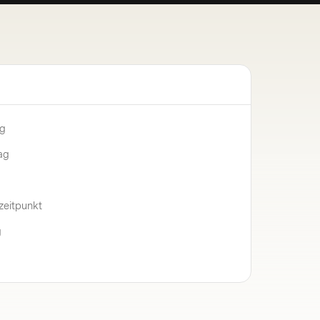
ng
ag
zeitpunkt
g