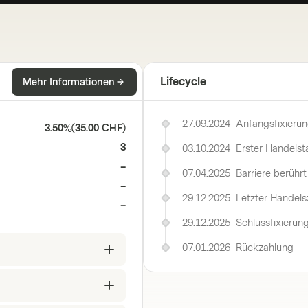
Lifecycle
Mehr Informationen
27.09.2024
Anfangsfixieru
3.50%
(
35.00 CHF
)
3
03.10.2024
Erster Handelst
–
07.04.2025
Barriere berührt
–
29.12.2025
Letzter Handels
–
29.12.2025
Schlussfixierun
07.01.2026
Rückzahlung