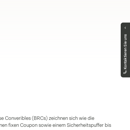
Haben Sie Fragen?
Kontaktieren Sie uns
Unser Public Distribution Team hilft Ihnen
gerne weiter.
markets.schweiz@vontobel.com
00800 93 00 93 00
Sie erreichen uns telefonisch montags bis
freitags, 8:00 - 18:00 Uhr
rse Converibles (BRCs) zeichnen sich wie die
inen fixen Coupon sowie einem Sicherheitspuffer bis