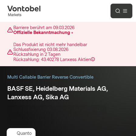
Barriere berührt am
09.03.2026
Offizielle Bekanntmachung
Das Produkt ist nicht mehr handelbar
Schlussfixierung
03.08.2026
Rückzahlung in
2 Tagen
Rückzahlung:
43.40278
Lanxess
Aktien
Multi Callable Barrier Reverse Convertible
BASF SE, Heidelberg Materials AG,
Lanxess AG, Sika AG
Coupon p.a.:
11.75%
Issuercallable
EUR
Laufzeit:
03.08.2026
Quanto