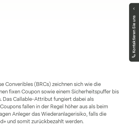
Haben Sie Fragen?
Kontaktieren Sie uns
Unser Public Distribution Team hilft Ihnen
gerne weiter.
markets.schweiz@vontobel.com
00800 93 00 93 00
Sie erreichen uns telefonisch montags bis
freitags, 8:00 - 18:00 Uhr
rse Converibles (BRCs) zeichnen sich wie die
inen fixen Coupon sowie einem Sicherheitspuffer bis
. Das Callable-Attribut fungiert dabei als
 Coupons fallen in der Regel höher aus als beim
ragen Anleger das Wiederanlagerisiko, falls die
ed» und somit zurückbezahlt werden.