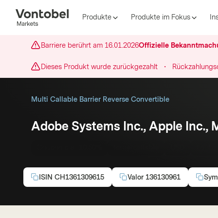
Produkte
Produkte im Fokus
In
Barriere berührt am
16.01.2026
Offizielle Bekanntmac
Dieses Produkt wurde zurückgezahlt
・
Rückzahlungs
Multi Callable Barrier Reverse Convertible
Adobe Systems Inc., Apple Inc., 
Coupon p.a.:
10.50%
Issuercallable
USD
Laufze
ISIN
CH1361309615
Valor
136130961
Sym