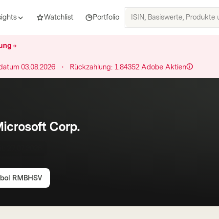
ISIN,
sights
Watchlist
Portfolio
Basiswerte,
Produkte
hung
und
Themen
datum
03.08.2026
・
Rückzahlung:
1.84352
Adobe
Aktien
suchen
Microsoft Corp.
it:
27.07.2026
bol
RMBHSV