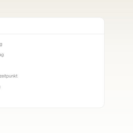
ng
ag
zeitpunkt
g