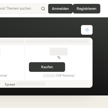
Anmelden
Registrieren
ISIN,
Basiswerte,
Produkte
und
Themen
suchen
%
Kaufen
minal
CHF
Nominal
Spread