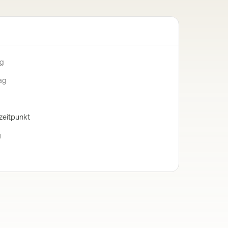
ng
ag
zeitpunkt
g