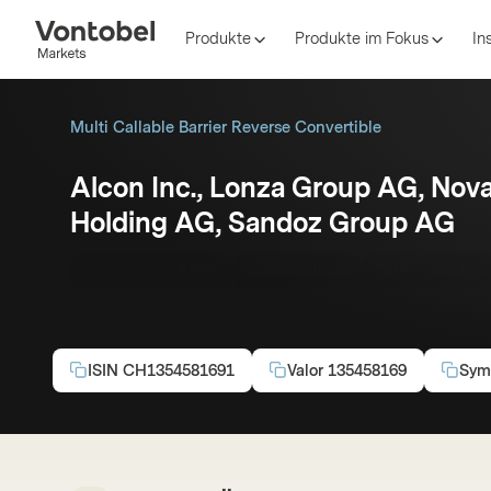
Produkte
Produkte im Fokus
In
Multi Callable Barrier Reverse Convertible
Alcon Inc., Lonza Group AG, Nova
Holding AG, Sandoz Group AG
Coupon p.a.:
8.25%
Issuercallable
CHF
Laufzei
ISIN
CH1354581691
Valor
135458169
Sym