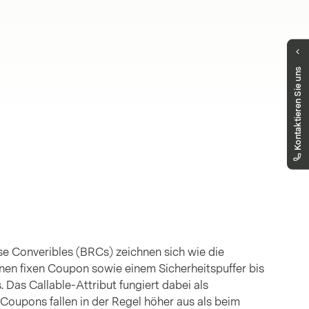
Haben Sie Fragen?
Kontaktieren Sie uns
Unser Public Distribution Team hilft Ihnen
gerne weiter.
markets.schweiz@vontobel.com
00800 93 00 93 00
Sie erreichen uns telefonisch montags bis
freitags, 8:00 - 18:00 Uhr
rse Converibles (BRCs) zeichnen sich wie die
inen fixen Coupon sowie einem Sicherheitspuffer bis
. Das Callable-Attribut fungiert dabei als
 Coupons fallen in der Regel höher aus als beim