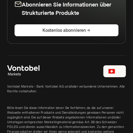
Abonnieren Sie Informationen über
Strukturierte Produkte
Kostenlos abonnieren
DE
Vontobel Markets - Bank Vontobel AG und/oder verbundene Unternehmen. Alle
Rechte vorbehalten.
Bitte lesen Sie diese Information bevor Sie fortfahren, da die auf unserer
Webseite enthaltenen Produkte und Dienstleistungen gewissen Personen nicht
zugänglich sind. Die auf dieser Website angebotenen Informationen und/oder
Unterlagen entsprechen Marketingmaterial gemäss Art. 68 des Schweizer
FIDLEG und dienen ausschliesslich zu Informationszwecken. Zu den genannten
Finanzprodukten stellen wir Ihnen gerne jederzeit und kostenlos weitere