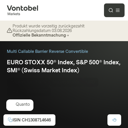
Produkt wurde vorzeitig zurückgezahlt
Rückzahlungsdatum
03.08.2026
Offizielle Bekanntmachung
Multi Callable Barrier Reverse Convertible
EURO STOXX 50® Index, S&P 500® Index,
SMI® (Swiss Market Index)
Coupon p.a.:
7.00%
Issuercallable
USD
Laufzeit:
25.01.2027
Quanto
ISIN
CH1308714646