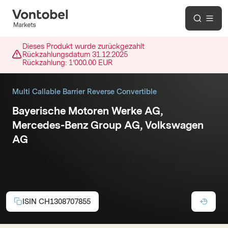
Dieses Produkt wurde zurückgezahlt
Rückzahlungsdatum
31.12.2025
Rückzahlung:
1’000.00 EUR
Multi Callable Barrier Reverse Convertible
Bayerische Motoren Werke AG,
Mercedes-Benz Group AG, Volkswagen
AG
Coupon p.a.:
10.00%
Issuercallable
EUR
Laufzeit:
22.12.2025
ISIN
CH1308707855