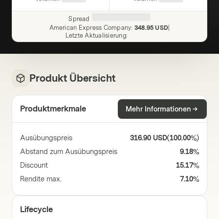
Spread
American Express Company
:
348.95 USD
|
Letzte Aktualisierung
:
Produkt Übersicht
Produktmerkmale
Mehr Informationen
Ausübungspreis
316.90 USD
(
100.00%
)
Abstand zum Ausübungspreis
9.18%
Discount
15.17%
Rendite max.
7.10%
Lifecycle