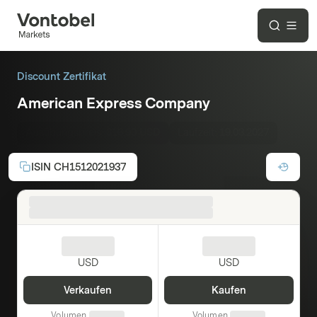
Discount Zertifikat
American Express Company
Ausübungspreis:
316.90 USD
Laufzeit:
19.03.2027
ISIN
CH1512021937
USD
USD
Verkaufen
Kaufen
Volumen
Volumen