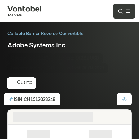
Callable Barrier Reverse Convertible
Adobe Systems Inc.
Coupon p.a.:
9.25%
Barriere:
142.82 USD
Issuercallable
CHF
Laufzeit:
30.04.2027
Quanto
ISIN
CH1512023248