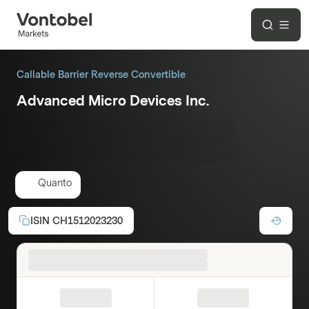
Callable Barrier Reverse Convertible
Advanced Micro Devices Inc.
Coupon p.a.:
13.00%
Barriere:
172.14 USD
Issuercallable
CHF
Laufzeit:
30.04.2027
Quanto
ISIN
CH1512023230