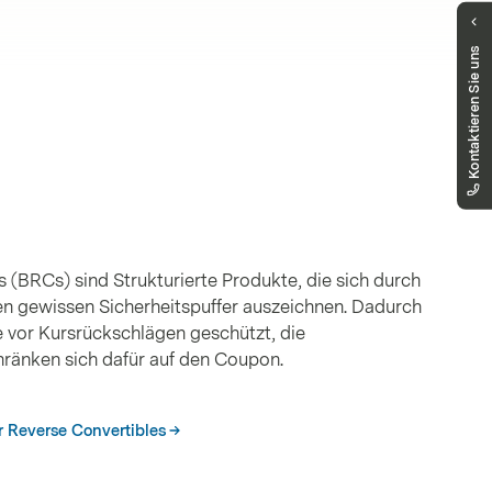
Haben Sie Fragen?
Kontaktieren Sie uns
Unser Public Distribution Team hilft Ihnen
gerne weiter.
markets.schweiz@vontobel.com
00800 93 00 93 00
Sie erreichen uns telefonisch montags bis
freitags, 8:00 - 18:00 Uhr
s (BRCs) sind Strukturierte Produkte, die sich durch
en gewissen Sicherheitspuffer auszeichnen. Dadurch
re vor Kursrückschlägen geschützt, die
ränken sich dafür auf den Coupon.
r Reverse Convertibles