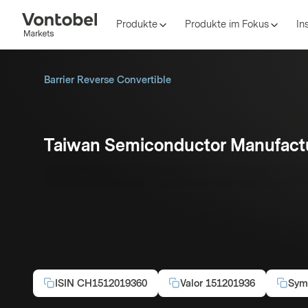
Produkte
Produkte im Fokus
In
Barrier Reverse Convertible
Taiwan Semiconductor Manufactu
Coupon p.a.:
11.00%
Barriere:
217.83 USD
USD
ISIN
CH1512019360
Valor
151201936
Sym