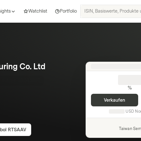
ISIN,
sights
Watchlist
Portfolio
Basiswerte,
Produkte
und
Themen
suchen
ring Co. Ltd
Laufzeit:
30.04.2027
%
Verkaufen
USD
No
Taiwan Sem
bol
RTSAAV