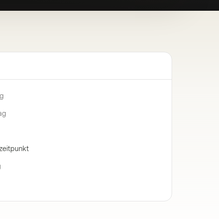
ng
ag
zeitpunkt
g