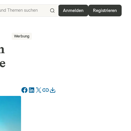
Anmelden
Registrieren
ISIN,
Basiswerte,
Produkte
Werbung
und
Themen
n
suchen
e