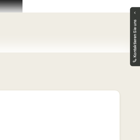
Haben Sie Fragen?
Kontaktieren Sie uns
Unser Public Distribution Team hilft Ihnen
gerne weiter.
markets.schweiz@vontobel.com
00800 93 00 93 00
Sie erreichen uns telefonisch montags bis
freitags, 8:00 - 18:00 Uhr