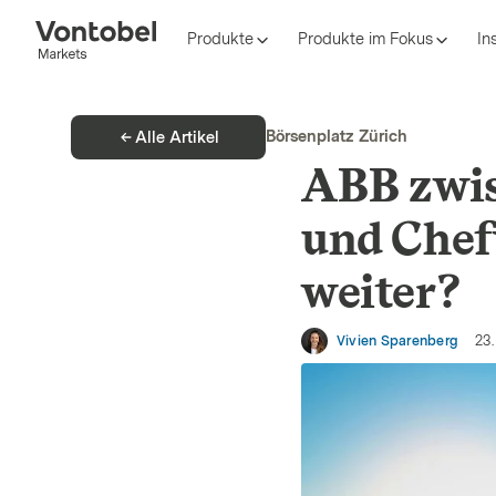
Produkte
Produkte im Fokus
In
Börsenplatz Zürich
Alle Artikel
ABB zwi
und Chefw
weiter?
Vivien Sparenberg
23.