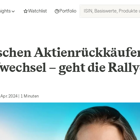
ISIN,
sights
Watchlist
Portfolio
Basiswerte,
Produkte
und
Themen
suchen
schen Aktienrückkäufe
echsel – geht die Rally
 Apr. 2024
|
1
Minuten