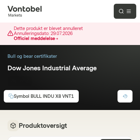
Dette produkt er blevet annulleret
Annulleringsdato:
29.07.2026
Officiel meddelelse
Bull og bear certifikater
Dow Jones Industrial Average
8x Long
Symbol
BULL INDU X8 VNT1
Produktoversigt