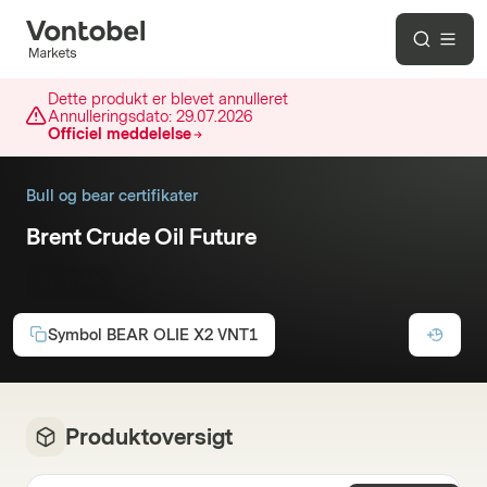
Dette produkt er blevet annulleret
Annulleringsdato:
29.07.2026
Officiel meddelelse
Bull og bear certifikater
Brent Crude Oil Future
2x Short
Symbol
BEAR OLIE X2 VNT1
Produktoversigt