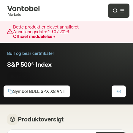
Dette produkt er blevet annulleret
Annulleringsdato:
29.07.2026
Officiel meddelelse
Bull og bear certifikater
S&P 500® Index
8x Long
Symbol
BULL SPX X8 VNT
Produktoversigt