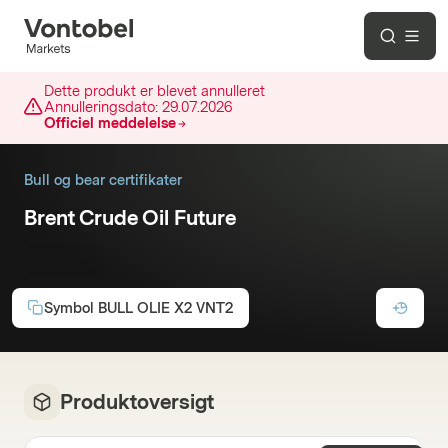
Dette produkt er blevet annulleret
Annulleringsdato:
29.07.2026
Officiel meddelelse
Bull og bear certifikater
Brent Crude Oil Future
2x Long
Symbol
BULL OLIE X2 VNT2
Produktoversigt