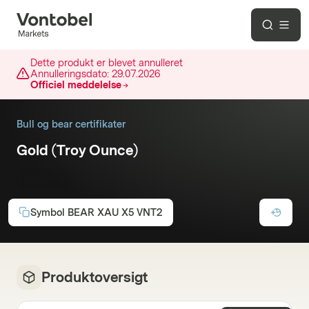
Dette produkt er blevet annulleret
Annulleringsdato:
29.07.2026
Officiel meddelelse
Bull og bear certifikater
Gold (Troy Ounce)
5x Short
Symbol
BEAR XAU X5 VNT2
Produktoversigt