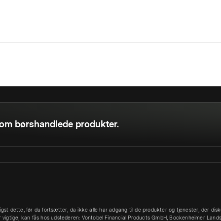
n om børshandlede produkter.
igst dette, før du fortsætter, da ikke alle har adgang til de produkter og tjenester, der d
r vigtige, kan fås hos udstederen: Vontobel Financial Products GmbH, Bockenheimer Lands