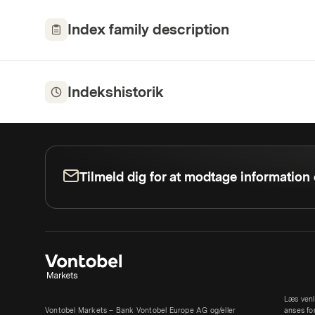
Index family description
Indekshistorik
Tilmeld dig for at modtage informatio
Læs venl
Vontobel Markets – Bank Vontobel Europe AG og/eller
anses fo