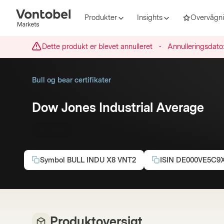
Produkter
Insights
Overvågni
Dette produkt er blevet annulleret
・
Annulleringsdato
Bull og bear certifikater
Dow Jones Industrial Average
8x Long
Symbol
BULL INDU X8 VNT2
ISIN
DE000VE5C9
Produktoversigt