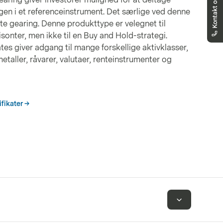
Kontakt os
Vi er her for at hjælpe dig
gen i et referenceinstrument. Det særlige ved denne
markets.denmark@vontobel.com
e gearing. Denne produkttype er velegnet til
80253820
sonter, men ikke til en Buy and Hold-strategi.
Du kan kontakte os på telefon mandag til
es giver adgang til mange forskellige aktivklasser,
fredag kl. 8.00-18.00 (CET). Fra 18:00 til
22:00 for presserende spørgsmål relateret
metaller, råvarer, valutaer, renteinstrumenter og
til kvoteproblemer, finder du den nye
»Rapporter et problem«-knap direkte på
produktsiden
fikater