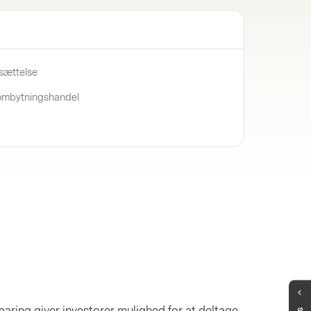
sættelse
 ombytningshandel
Har du fortsat spørgsmål?
earing giver investorer mulighed for at deltage