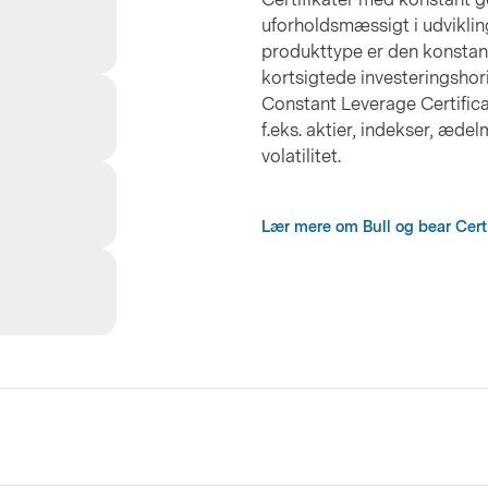
uforholdsmæssigt i udviklin
produkttype er den konstant
kortsigtede investeringshori
Constant Leverage Certificat
f.eks. aktier, indekser, ædel
volatilitet.
Lær mere om Bull og bear Certi