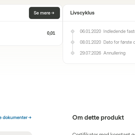
Livscyklus
Se mere
06.01.2020
Indledende fast
0,01
08.01.2020
Dato for første
29.07.2026
Annullering
Om dette produkt
ke dokumenter
Certifikater med konstant g