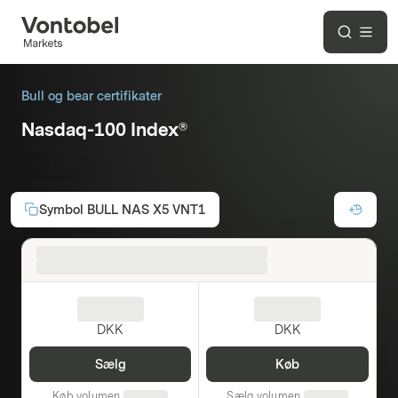
Bull og bear certifikater
Nasdaq-100 Index®
5x Long
Symbol
BULL NAS X5 VNT1
DKK
DKK
Sælg
Køb
Køb volumen
Sælg volumen