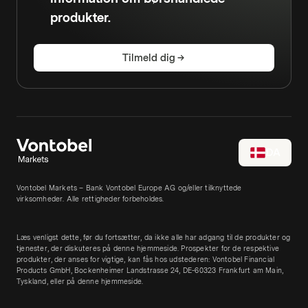
produkter.
Tilmeld dig
DA
Vontobel Markets – Bank Vontobel Europe AG og/eller tilknyttede
virksomheder. Alle rettigheder forbeholdes.
Læs venligst dette, før du fortsætter, da ikke alle har adgang til de produkter og
tjenester, der diskuteres på denne hjemmeside. Prospekter for de respektive
produkter, der anses for vigtige, kan fås hos udstederen: Vontobel Financial
Products GmbH, Bockenheimer Landstrasse 24, DE-60323 Frankfurt am Main,
Tyskland, eller på denne hjemmeside.