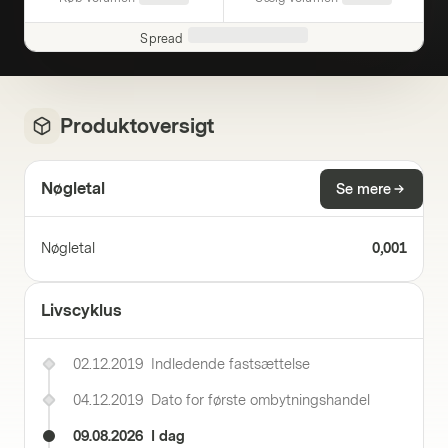
Spread
Produktoversigt
Nøgletal
Se mere
Nøgletal
0,001
Livscyklus
02.12.2019
Indledende fastsættelse
04.12.2019
Dato for første ombytningshandel
09.08.2026
I dag