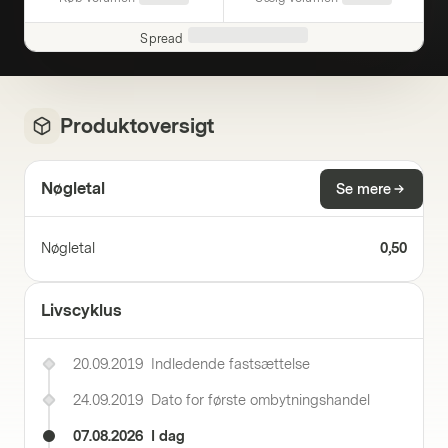
Spread
Produktoversigt
Nøgletal
Se mere
Nøgletal
0,50
Livscyklus
20.09.2019
Indledende fastsættelse
24.09.2019
Dato for første ombytningshandel
07.08.2026
I dag