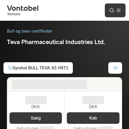
Bull og bear certifikater
Teva Pharmaceutical Industries Ltd.
5x Long
Symbol
BULL TEVA X5 VNT1
DKK
DKK
Sælg
Køb
Køb volumen
Sælg volumen