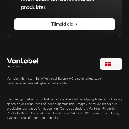
produkter.
Tilmeld dig
DA
Vontobel Markets – Bank Vontobel Europe AG og/eller tilknyttede
virksomheder. Alle rettigheder forbeholdes.
Læs venligst dette, før du fortsætter, da ikke alle har adgang til de produkter og
tjenester, der diskuteres på denne hjemmeside. Prospekter for de respektive
produkter, der anses for vigtige, kan fås hos udstederen: Vontobel Financial
Products GmbH, Bockenheimer Landstrasse 24, DE-60323 Frankfurt am Main,
Tyskland, eller på denne hjemmeside.