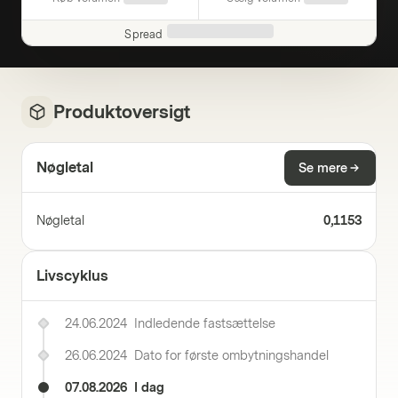
Spread
Produktoversigt
Nøgletal
Se mere
Nøgletal
0,1153
Livscyklus
24.06.2024
Indledende fastsættelse
26.06.2024
Dato for første ombytningshandel
07.08.2026
I dag