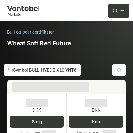
Bull og bear certifikater
Wheat Soft Red Future
10x Long
Symbol
BULL HVEDE X10 VNT8
DKK
DKK
Sælg
Køb
Køb volumen
Sælg volumen