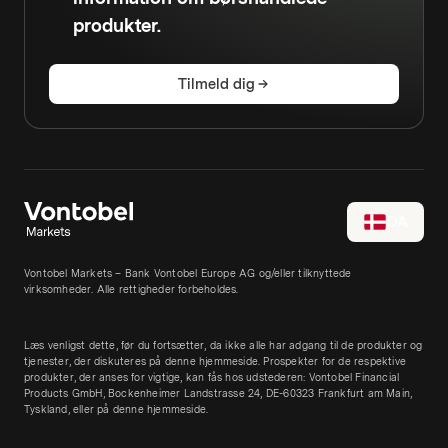
produkter.
Tilmeld dig
DA
Vontobel Markets – Bank Vontobel Europe AG og/eller tilknyttede
virksomheder. Alle rettigheder forbeholdes.
Læs venligst dette, før du fortsætter, da ikke alle har adgang til de produkter og
tjenester, der diskuteres på denne hjemmeside. Prospekter for de respektive
produkter, der anses for vigtige, kan fås hos udstederen: Vontobel Financial
Products GmbH, Bockenheimer Landstrasse 24, DE-60323 Frankfurt am Main,
Tyskland, eller på denne hjemmeside.