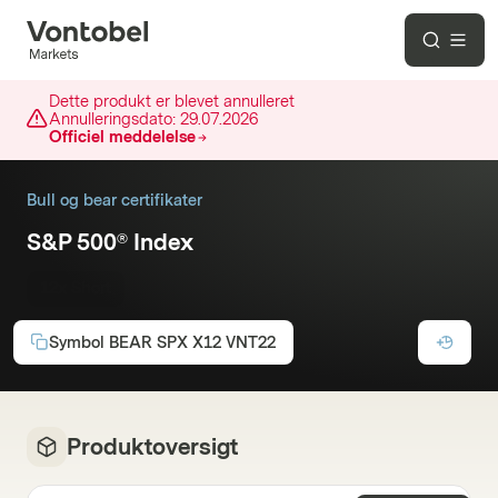
Dette produkt er blevet annulleret
Annulleringsdato:
29.07.2026
Officiel meddelelse
Bull og bear certifikater
S&P 500® Index
12x Short
Symbol
BEAR SPX X12 VNT22
Produktoversigt