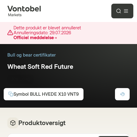
Dette produkt er blevet annulleret
Annulleringsdato:
29.07.2026
Officiel meddelelse
Bull og bear certifikater
Wheat Soft Red Future
10x Long
Symbol
BULL HVEDE X10 VNT9
Produktoversigt