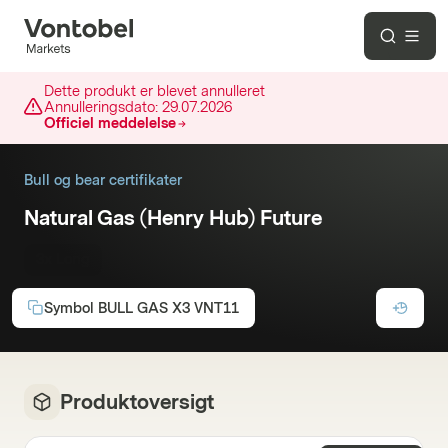
Dette produkt er blevet annulleret
Annulleringsdato:
29.07.2026
Officiel meddelelse
Bull og bear certifikater
Natural Gas (Henry Hub) Future
3x Long
Symbol
BULL GAS X3 VNT11
Produktoversigt