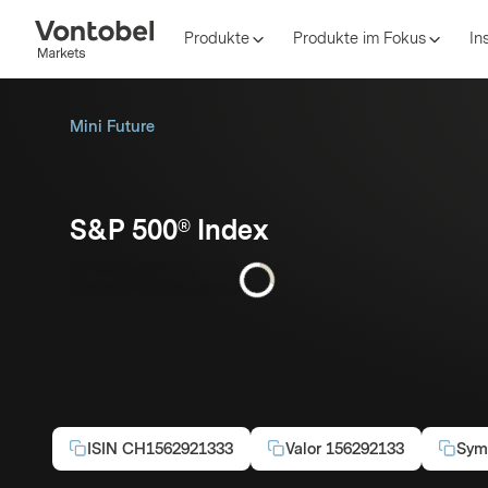
Produkte
Produkte im Fokus
In
Mini Future
S&P 500® Index
Short
Hebel:
6.58
ISIN
CH1562921333
Valor
156292133
Sym