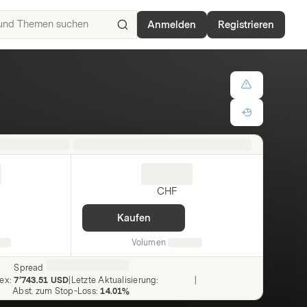
Anmelden
Registrieren
ISIN,
Basiswerte,
Produkte
und
Themen
suchen
CHF
Kaufen
Volumen
Spread
dex
:
7’743.51 USD
|
Letzte Aktualisierung
:
|
Abst. zum Stop-Loss
:
14.01%