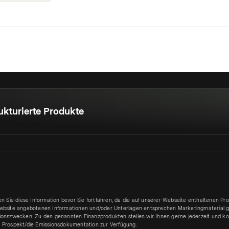
ukturierte Produkte
sen Sie diese Information bevor Sie fortfahren, da die auf unserer Webseite enthaltenen P
ebsite angebotenen Informationen und/oder Unterlagen entsprechen Marketingmaterial g
ionszwecken. Zu den genannten Finanzprodukten stellen wir Ihnen gerne jederzeit und kos
 Prospekt/die Emissionsdokumentation zur Verfügung.