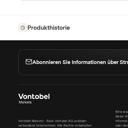
Produkthistorie
Abonnieren Sie Informationen über Str
Bitte le
dieser W
Vontobel Markets - Bank Vontobel AG und/oder
Informat
verbundene Unternehmen. Alle Rechte vorbehalten.
oder den