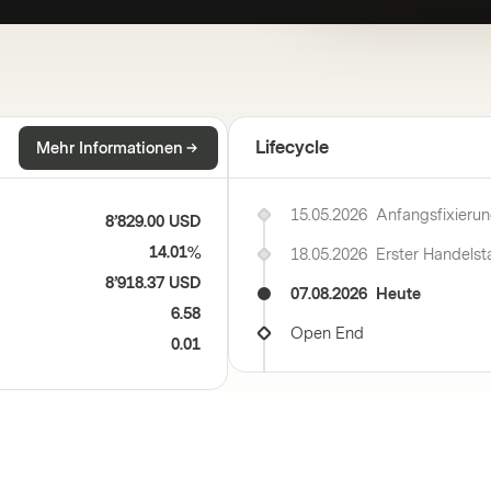
Lifecycle
Mehr Informationen
15.05.2026
Anfangsfixieru
8’829.00 USD
14.01%
18.05.2026
Erster Handelst
8’918.37 USD
07.08.2026
Heute
6.58
Open End
0.01