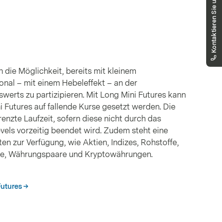
Kontaktieren Sie uns
Unser Public Distribution Team hilft Ihnen
gerne weiter.
markets.schweiz@vontobel.com
00800 93 00 93 00
Sie erreichen uns telefonisch montags bis
freitags, 8:00 - 18:00 Uhr
n die Möglichkeit, bereits mit kleinem
onal – mit einem Hebeleffekt – an der
werts zu partizipieren. Mit Long Mini Futures kann
i Futures auf fallende Kurse gesetzt werden. Die
nzte Laufzeit, sofern diese nicht durch das
vels vorzeitig beendet wird. Zudem steht eine
en zur Verfügung, wie Aktien, Indizes, Rohstoffe,
nte, Währungspaare und Kryptowährungen.
Futures