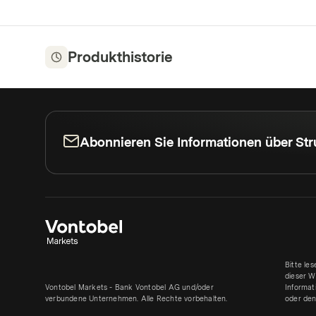
Produkthistorie
Abonnieren Sie Informationen über Str
Bitte le
dieser W
Vontobel Markets - Bank Vontobel AG und/oder
Informat
verbundene Unternehmen. Alle Rechte vorbehalten.
oder den