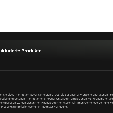
ukturierte Produkte
sen Sie diese Information bevor Sie fortfahren, da die auf unserer Webseite enthaltenen P
ebsite angebotenen Informationen und/oder Unterlagen entsprechen Marketingmaterial g
ionszwecken. Zu den genannten Finanzprodukten stellen wir Ihnen gerne jederzeit und kos
 Prospekt/die Emissionsdokumentation zur Verfügung.