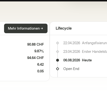
Lifecycle
Mehr Informationen
22.04.2026
Anfangsfixieru
90.88 CHF
9.87%
23.04.2026
Erster Handelst
94.64 CHF
06.08.2026
Heute
6.42
Open End
0.05