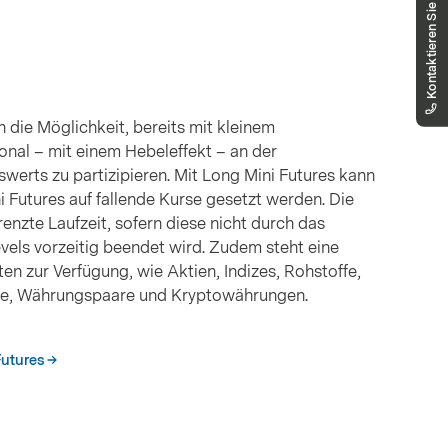
Kontaktieren Sie uns
Unser Public Distribution Team hilft Ihnen
gerne weiter.
markets.schweiz@vontobel.com
00800 93 00 93 00
Sie erreichen uns telefonisch montags bis
freitags, 8:00 - 18:00 Uhr
n die Möglichkeit, bereits mit kleinem
onal – mit einem Hebeleffekt – an der
werts zu partizipieren. Mit Long Mini Futures kann
i Futures auf fallende Kurse gesetzt werden. Die
nzte Laufzeit, sofern diese nicht durch das
vels vorzeitig beendet wird. Zudem steht eine
en zur Verfügung, wie Aktien, Indizes, Rohstoffe,
nte, Währungspaare und Kryptowährungen.
Futures