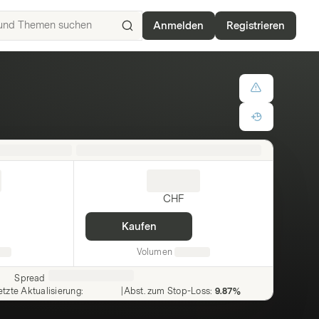
Anmelden
Registrieren
ISIN,
Basiswerte,
Produkte
und
Themen
suchen
CHF
Kaufen
Volumen
Spread
etzte Aktualisierung
:
|
Abst. zum Stop-Loss
:
9.87%