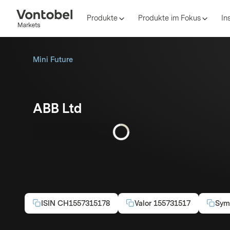
Produkte
Produkte im Fokus
In
Mini Future
ABB Ltd
Short
Hebel:
6.42
ISIN
CH1557315178
Valor
155731517
Sym