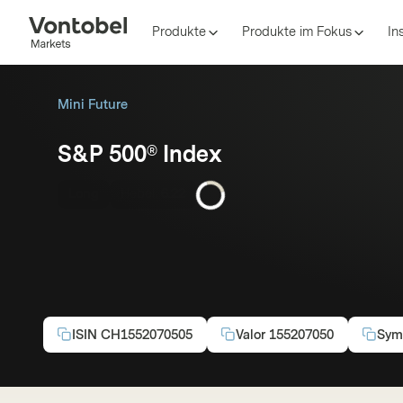
Produkte
Produkte im Fokus
In
Mini Future
S&P 500® Index
Long
Hebel:
6.22
ISIN
CH1552070505
Valor
155207050
Sym