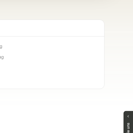
ng
ag
Haben Sie Fragen?
Unser Public Distribution Team hilft Ihnen