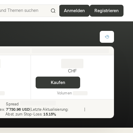
Anmelden
Registrieren
ISIN,
Basiswerte,
Produkte
und
Themen
suchen
CHF
Kaufen
Volumen
Spread
dex
:
7’730.96 USD
|
Letzte Aktualisierung
:
|
Abst. zum Stop-Loss
:
15.15%