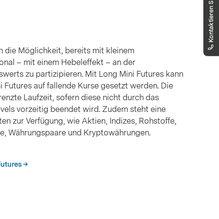
Kontaktieren Sie uns
gerne weiter.
markets.schweiz@vontobel.com
00800 93 00 93 00
Sie erreichen uns telefonisch montags bis
freitags, 8:00 - 18:00 Uhr
n die Möglichkeit, bereits mit kleinem
onal – mit einem Hebeleffekt – an der
werts zu partizipieren. Mit Long Mini Futures kann
i Futures auf fallende Kurse gesetzt werden. Die
nzte Laufzeit, sofern diese nicht durch das
vels vorzeitig beendet wird. Zudem steht eine
en zur Verfügung, wie Aktien, Indizes, Rohstoffe,
nte, Währungspaare und Kryptowährungen.
Futures