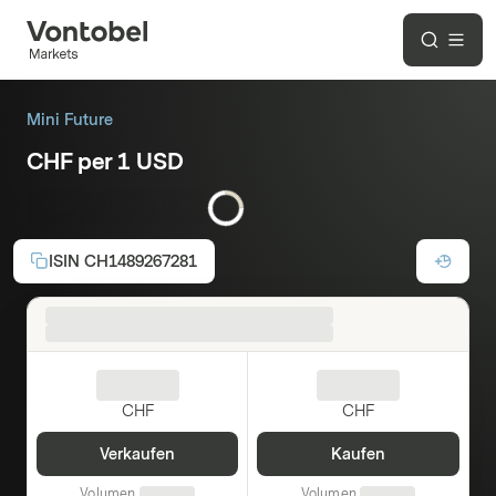
Mini Future
CHF per 1 USD
Short
Hebel:
18.36
ISIN
CH1489267281
CHF
CHF
Verkaufen
Kaufen
Volumen
Volumen