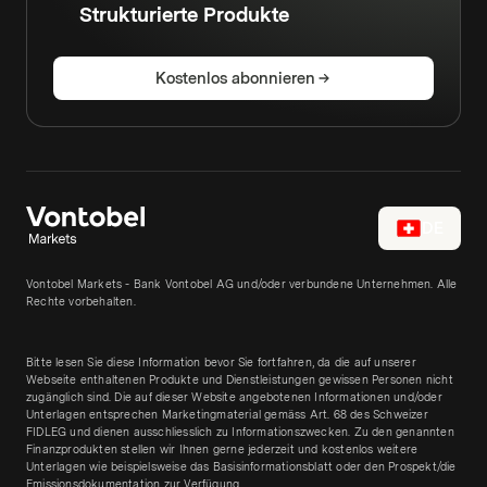
Strukturierte Produkte
Kostenlos abonnieren
DE
Vontobel Markets - Bank Vontobel AG und/oder verbundene Unternehmen. Alle
Rechte vorbehalten.
Bitte lesen Sie diese Information bevor Sie fortfahren, da die auf unserer
Webseite enthaltenen Produkte und Dienstleistungen gewissen Personen nicht
zugänglich sind. Die auf dieser Website angebotenen Informationen und/oder
Unterlagen entsprechen Marketingmaterial gemäss Art. 68 des Schweizer
FIDLEG und dienen ausschliesslich zu Informationszwecken. Zu den genannten
Finanzprodukten stellen wir Ihnen gerne jederzeit und kostenlos weitere
Unterlagen wie beispielsweise das Basisinformationsblatt oder den Prospekt/die
Emissionsdokumentation zur Verfügung.