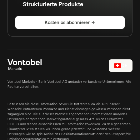
Strukturierte Produkte
Kostenlos abonnieren
DE
Vontobel Markets - Bank Vontobel AG und/oder verbundene Unternehmen. Alle
Rechte vorbehalten.
Bitte lesen Sie diese Information bevor Sie fortfahren, da die auf unserer
Webseite enthaltenen Produkte und Dienstleistungen gewissen Personen nicht
zugänglich sind. Die auf dieser Website angebotenen Informationen und/oder
Unterlagen entsprechen Marketingmaterial gemäss Art. 68 des Schweizer
FIDLEG und dienen ausschliesslich zu Informationszwecken. Zu den genannten
Finanzprodukten stellen wir Ihnen gerne jederzeit und kostenlos weitere
Unterlagen wie beispielsweise das Basisinformationsblatt oder den Prospekt/die
Emissionsdokumentation zur Verfügung.