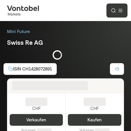
Mini Future
Swiss Re AG
Short
Hebel:
6.14
ISIN
CH1428072891
CHF
CHF
Verkaufen
Kaufen
Volumen
Volumen