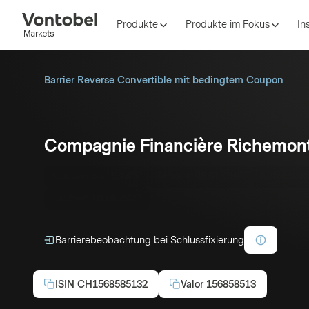
Produkte
Produkte im Fokus
In
Barrier Reverse Convertible mit bedingtem Coupon
Compagnie Financière Richemon
Coupon p.a.:
5.14%
Barriere:
98.61 CHF
Autocallab
Laufzeit:
01.06.2027
Barrierebeobachtung bei Schlussfixierung
ISIN
CH1568585132
Valor
156858513