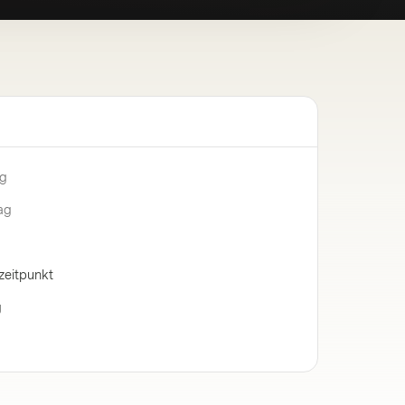
ng
ag
zeitpunkt
g