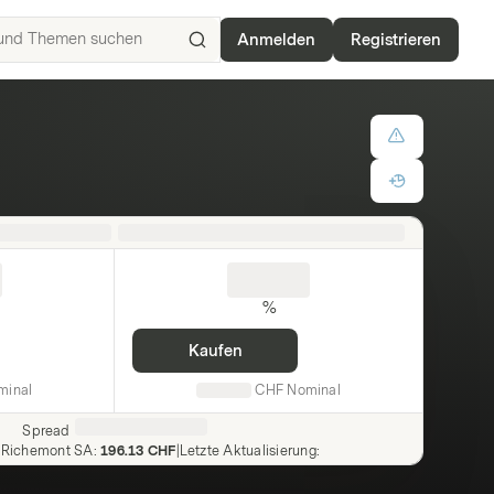
Anmelden
Registrieren
ISIN,
Basiswerte,
Produkte
und
Themen
suchen
%
Kaufen
minal
CHF
Nominal
Spread
 Richemont SA
:
196.13 CHF
|
Letzte Aktualisierung
: