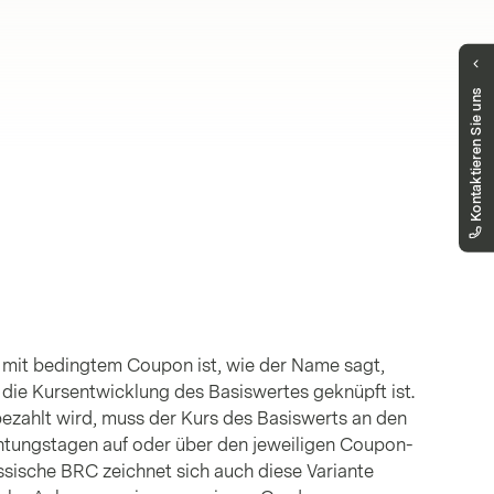
Haben Sie Fragen?
Kontaktieren Sie uns
Unser Public Distribution Team hilft Ihnen
gerne weiter.
markets.schweiz@vontobel.com
00800 93 00 93 00
Sie erreichen uns telefonisch montags bis
freitags, 8:00 - 18:00 Uhr
mit bedingtem Coupon ist, wie der Name sagt,
die Kursentwicklung des Basiswertes geknüpft ist.
ezahlt wird, muss der Kurs des Basiswerts an den
tungstagen auf oder über den jeweiligen Coupon-
assische BRC zeichnet sich auch diese Variante