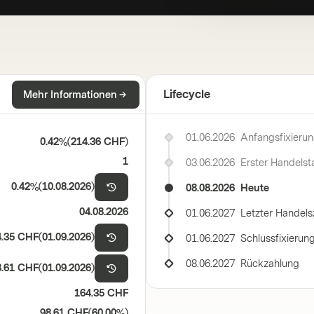
Lifecycle
Mehr Informationen
01.06.2026
Anfangsfixieru
0.42%
(
214.36 CHF
)
1
03.06.2026
Erster Handelst
0.42%
(
10.08.2026
)
08.08.2026
Heute
04.08.2026
01.06.2027
Letzter Handels
4.35 CHF
(
01.09.2026
)
01.06.2027
Schlussfixierun
08.06.2027
Rückzahlung
8.61 CHF
(
01.09.2026
)
164.35 CHF
98.61 CHF
(
60.00%
)