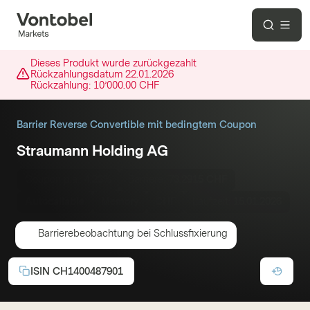
Dieses Produkt wurde zurückgezahlt
Rückzahlungsdatum
22.01.2026
Rückzahlung:
10’000.00 CHF
Barrier Reverse Convertible mit bedingtem Coupon
Straumann Holding AG
Coupon p.a.:
4.23%
Barriere:
73.2915 CHF
Autocallable
Memory
CHF
Laufzeit:
15.01.2026
Barrierebeobachtung bei Schlussfixierung
ISIN
CH1400487901