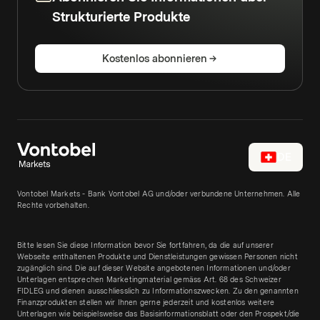
Strukturierte Produkte
Kostenlos abonnieren
DE
Vontobel Markets - Bank Vontobel AG und/oder verbundene Unternehmen. Alle
Rechte vorbehalten.
Bitte lesen Sie diese Information bevor Sie fortfahren, da die auf unserer
Webseite enthaltenen Produkte und Dienstleistungen gewissen Personen nicht
zugänglich sind. Die auf dieser Website angebotenen Informationen und/oder
Unterlagen entsprechen Marketingmaterial gemäss Art. 68 des Schweizer
FIDLEG und dienen ausschliesslich zu Informationszwecken. Zu den genannten
Finanzprodukten stellen wir Ihnen gerne jederzeit und kostenlos weitere
Unterlagen wie beispielsweise das Basisinformationsblatt oder den Prospekt/die