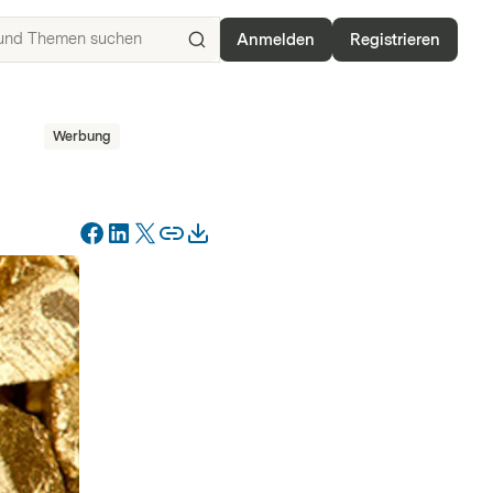
Anmelden
Registrieren
ISIN,
Basiswerte,
Produkte
Werbung
und
Themen
suchen