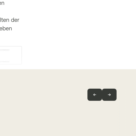
en
lten der
ieben