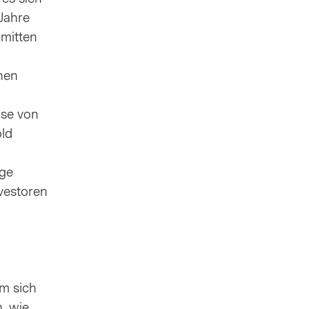
Jahre
nmitten
hen
ise von
ld
age
nvestoren
um sich
, wie