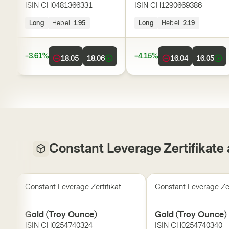
ISIN
CH0481366331
ISIN
CH1290669386
Long
Hebel:
1.95
Long
Hebel:
2.19
+3.61%
+4.15%
18.05
18.06
16.04
16.05
Constant Leverage Zertifikate 
Constant Leverage Zertifikat
Constant Leverage Zer
Gold (Troy Ounce)
Gold (Troy Ounce)
ISIN
CH0254740324
ISIN
CH0254740340