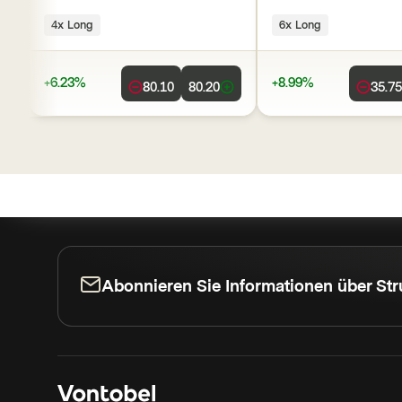
4x Long
6x Long
+6.23%
+8.99%
80.10
80.20
35.75
Abonnieren Sie Informationen über Str