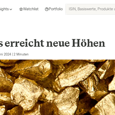
ISIN,
sights
Watchlist
Portfolio
Basiswerte,
Produkte
und
Themen
suchen
s erreicht neue Höhen
uni 2024
|
2
Minuten