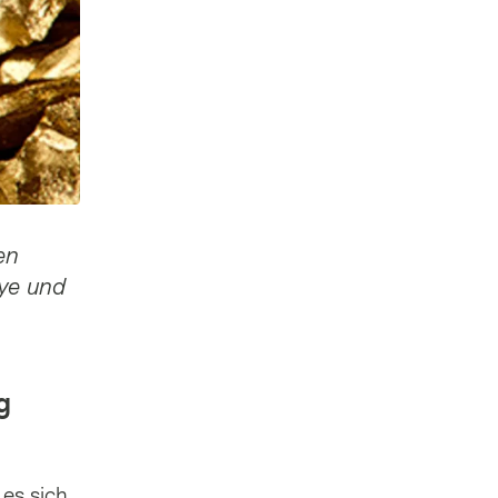
en
lye und
g
es sich