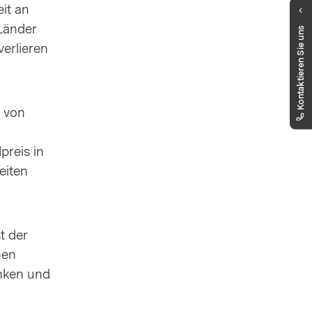
it an
Haben Sie Fragen?
Länder
Kontaktieren Sie uns
Unser Public Distribution Team hilft Ihnen
verlieren
gerne weiter.
markets.schweiz@vontobel.com
00800 93 00 93 00
Sie erreichen uns telefonisch montags bis
freitags, 8:00 - 18:00 Uhr
s von
preis in
eiten
t der
hen
nken und