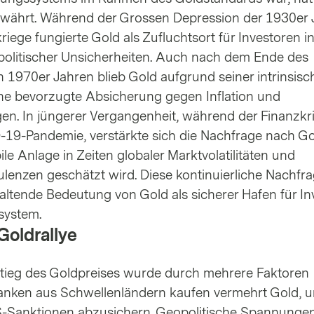
bewährt. Während der Grossen Depression der 1930er 
iege fungierte Gold als Zufluchtsort für Investoren i
 politischer Unsicherheiten. Auch nach dem Ende des
 1970er Jahren blieb Gold aufgrund seiner intrinsisc
ine bevorzugte Absicherung gegen Inflation und
. In jüngerer Vergangenheit, während der Finanzkr
19-Pandemie, verstärkte sich die Nachfrage nach Go
bile Anlage in Zeiten globaler Marktvolatilitäten und
bulenzen geschätzt wird. Diese kontinuierliche Nachfr
haltende Bedeutung von Gold als sicherer Hafen für I
system.
Goldrallye
tieg des Goldpreises wurde durch mehrere Faktoren
banken aus Schwellenländern kaufen vermehrt Gold, 
S-Sanktionen abzusichern. Geopolitische Spannungen