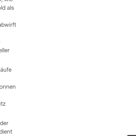
ld als
abwirft
e
ller
Käufe
Tonnen
utz
 der
dient