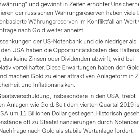
isenwährung" und gewinnt in Zeiten erhöhter Unsicherhe
rieren der russischen Währungsreserven haben viele 
enbasierte Währungsreserven im Konfliktfall an Wert 
frage nach Gold weiter anheizt.
nssenkungen der US-Notenbank und die niedriger als
in den USA haben die Opportunitätskosten des Halten
, das keine Zinsen oder Dividenden abwirft, wird bei
lativ vorteilhafter. Diese Erwartungen haben den Gold
nd machen Gold zu einer attraktiven Anlageform in Z
cherheit und Inflationsrisiken.
taatsverschuldung, insbesondere in den USA, treibt
en Anlagen wie Gold. Seit dem vierten Quartal 2019 is
A um 11 Billionen Dollar gestiegen. Historisch gese
nstände oft zu Staatsfinanzierungen durch Notenba
 Nachfrage nach Gold als stabile Wertanlage fördert.