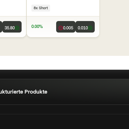
8x Short
0.00%
35.80
0.005
0.010
ukturierte Produkte