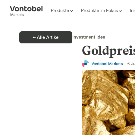
Produkte
Produkte im Fokus
In
Investment Idee
Alle Artikel
Goldprei
Vontobel Markets
6. J