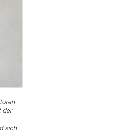
storen
t der
d sich