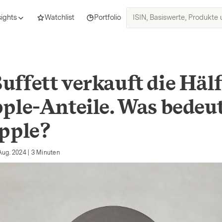
ISIN,
sights
Watchlist
Portfolio
Basiswerte,
Produkte
und
Themen
suchen
ffett verkauft die Hälf
pple-Anteile. Was bedeu
Apple?
Aug. 2024
|
3
Minuten