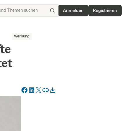
Anmelden
Registrieren
ISIN,
Basiswerte,
Produkte
Werbung
und
Themen
te
suchen
tet