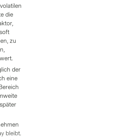
volatilen
e die
ktor,
soft
en, zu
n,
wert.
lich der
ch eine
Bereich
emweite
 später
rnehmen
 bleibt.