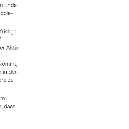
um Ende
Apple-
fristige
f
er Aktie
 kommt,
n in den
äre zu
em
n, dass