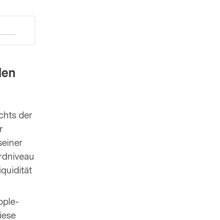
den
chts der
r
seiner
rdniveau
quidität
pple-
iese