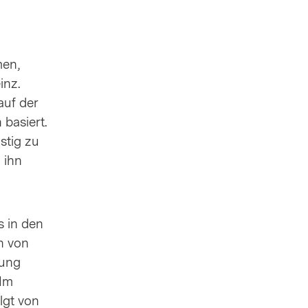
men,
inz.
auf der
basiert.
stig zu
 ihn
s in den
n von
gung
 Im
lgt von