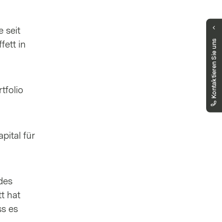
 seit
Haben Sie Fragen?
Kontaktieren Sie uns
ett in
Unser Public Distribution Team hilft Ihnen
gerne weiter.
markets.schweiz@vontobel.com
00800 93 00 93 00
tfolio
Sie erreichen uns telefonisch montags bis
freitags, 8:00 - 18:00 Uhr
pital für
des
t hat
ss es