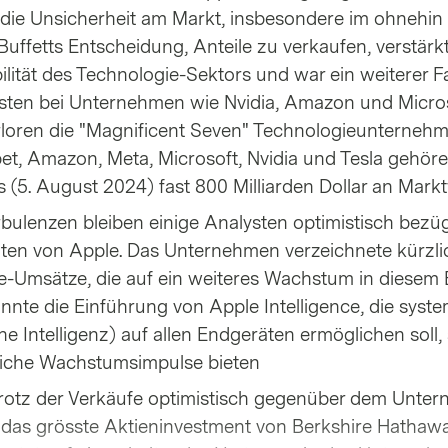
 die Unsicherheit am Markt, insbesondere im ohnehin 
Buffetts Entscheidung, Anteile zu verkaufen, verstärkt
ilität des Technologie-Sektors und war ein weiterer Fa
usten bei Unternehmen wie Nvidia, Amazon und Micro
rloren die "Magnificent Seven" Technologieunternehm
t, Amazon, Meta, Microsoft, Nvidia und Tesla gehöre
s (5. August 2024) fast 800 Milliarden Dollar an Markt
rbulenzen bleiben einige Analysten optimistisch bezüg
hten von Apple. Das Unternehmen verzeichnete kürzli
e-Umsätze, die auf ein weiteres Wachstum in diesem 
nte die Einführung von Apple Intelligence, die syst
he Intelligenz) auf allen Endgeräten ermöglichen soll,
liche Wachstumsimpulse bieten
t trotz der Verkäufe optimistisch gegenüber dem Unte
 das grösste Aktieninvestment von Berkshire Hathaway