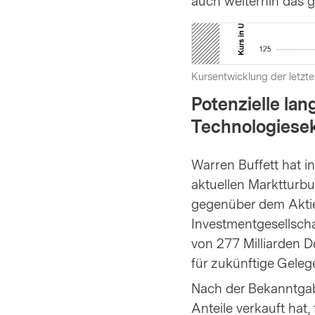
auch weiterhin das g
Kursentwicklung der letzte
Potenzielle la
Technologiese
Warren Buffett hat i
aktuellen Marktturb
gegenüber dem Aktien
Investmentgesellscha
von 277 Milliarden Do
für zukünftige Gelege
Nach der Bekanntgab
Anteile verkauft hat