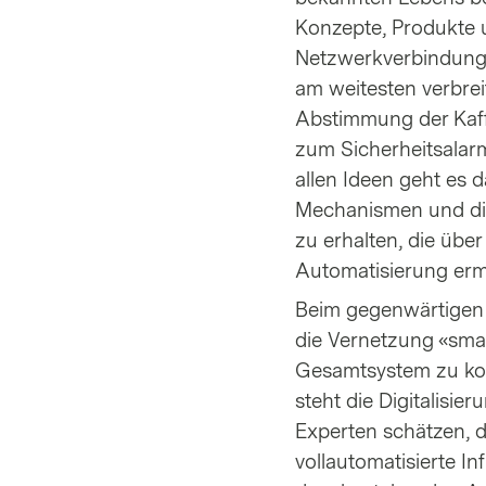
Konzepte, Produkte u
Netzwerkverbindung d
am weitesten verbreit
Abstimmung der Kaff
zum Sicherheitsalarm
allen Ideen geht es 
Mechanismen und die
zu erhalten, die üb
Automatisierung erm
Beim gegenwärtigen 
die Vernetzung «smar
Gesamtsystem zu kon
steht die Digitalis
Experten schätzen, d
vollautomatisierte I