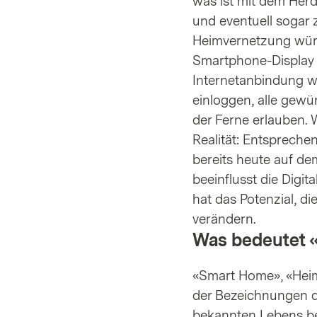
was ist mit dem Her
und eventuell sogar
Heimvernetzung würd
Smartphone-Display 
Internetanbindung w
einloggen, alle gewü
der Ferne erlauben. W
Realität: Entsprech
bereits heute auf de
beeinflusst die Digi
hat das Potenzial, di
verändern.
Was bedeutet 
«Smart Home», «Heim
der Bezeichnungen d
bekannten Lebens bed