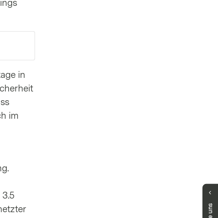
ings
tage in
cherheit
ass
ch im
ng.
 3.5
Haben Sie Fragen?
netzter
Unser Public Distribution Team hilft Ihnen