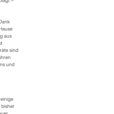
plagt –
 Dank
 Hause
ng aus
st
räte sind
ahren
ens und
einige
 bisher
euer