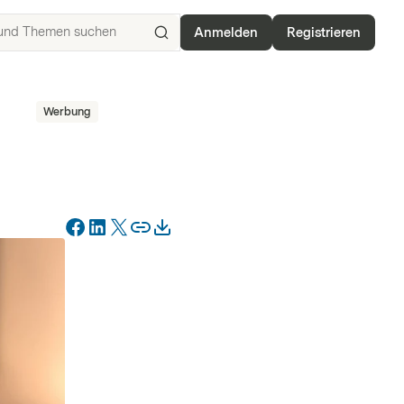
Anmelden
Registrieren
ISIN,
Basiswerte,
Produkte
Werbung
und
Themen
suchen