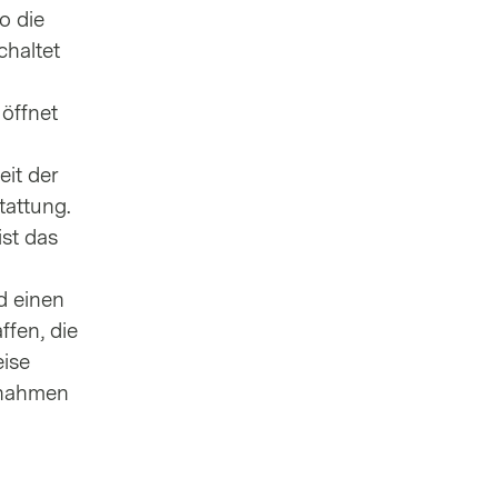
o die
chaltet
öffnet
it der
tattung.
st das
d einen
ffen, die
ise
snahmen