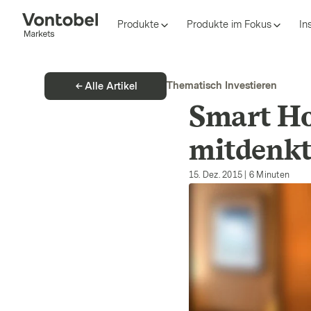
Produkte
Produkte im Fokus
In
Thematisch Investieren
Alle Artikel
Smart Ho
mitdenk
15. Dez. 2015
|
6
Minuten