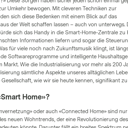
d?» Diese Sorgen haben sicher jeden schon einmal ge
 zur Umkehr bewogen. Mit cleveren Techniken zur
en sich diese Bedenken mit einem Blick auf das
aus der Welt schaffen lassen – auch von unterwegs.
ürde sich das Handy in die Smart-Home-Zentrale zu
nschten Informationen liefern und sogar die Steueru
as für viele noch nach Zukunftsmusik klingt, ist läng
ende Softwareprogramme und intelligente Haushaltsge
m Markt. Wie die Industrialisierung vor mehr als 200 J
talisierung sämtliche Aspekte unseres alltäglichen Leb
e Gesellschaft, wie wir sie heute kennen, signifikant zu
«Smart Home»?
vernetzung» oder auch «Connected Home» sind nur 
es neuen Wohntrends, der eine Revolutionierung des
euten könnte. Darunter fällt ein breites Spektrum n