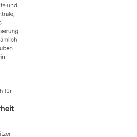
äte und
trale,
s
esserung
nämlich
auben
in
h für
heit
tzer