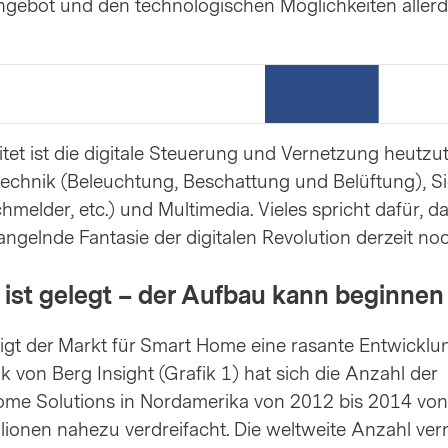
ebot und den technologischen Möglichkeiten allerd
tet ist die digitale Steuerung und Vernetzung heutzu
echnik (Beleuchtung, Beschattung und Belüftung), Si
melder, etc.) und Multimedia. Vieles spricht dafür, d
gelnde Fantasie der digitalen Revolution derzeit no
 ist gelegt – der Aufbau kann beginnen
zeigt der Markt für Smart Home eine rasante Entwicklu
k von Berg Insight (Grafik 1) hat sich die Anzahl der
Home Solutions in Nordamerika von 2012 bis 2014 von
llionen nahezu verdreifacht. Die weltweite Anzahl ver