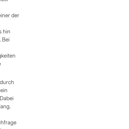
iner der
 hin
 Bei
keiten
e
 durch
ein
 Dabei
fang.
chfrage