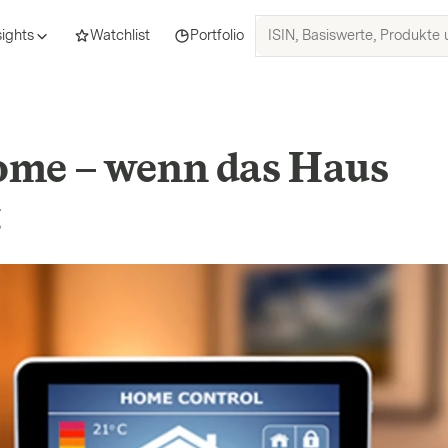
ISIN,
sights
Watchlist
Portfolio
Basiswerte,
Produkte
und
Themen
suchen
me – wenn das Haus
t