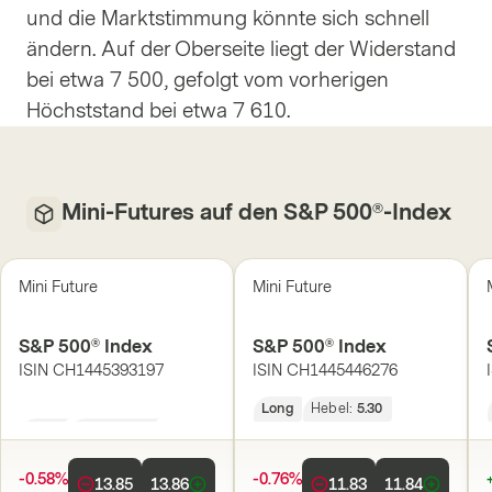
und die Marktstimmung könnte sich schnell
ändern. Auf der Oberseite liegt der Widerstand
bei etwa 7 500, gefolgt vom vorherigen
Höchststand bei etwa 7 610.
Mini-Futures auf den S&P 500®-Index
Mini Future
Mini Future
S&P 500® Index
S&P 500® Index
ISIN
CH1445393197
ISIN
CH1445446276
Long
Hebel:
4.52
Long
Hebel:
5.30
-0.58%
-0.76%
13.85
13.86
11.83
11.84