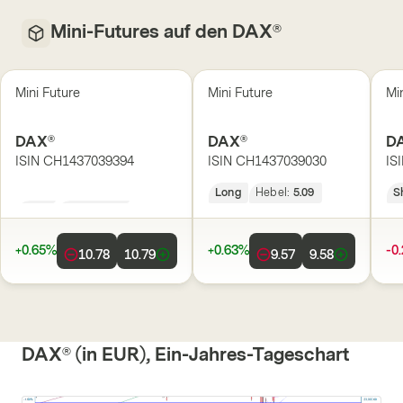
Mini-Futures auf den DAX®
Mini Future
Mini Future
Mi
DAX®
DAX®
D
ISIN
CH1437039394
ISIN
CH1437039030
IS
Long
Hebel:
4.53
Long
Hebel:
5.09
S
+0.65%
+0.63%
-0
10.78
10.79
9.57
9.58
DAX® (in EUR), Ein-Jahres-Tageschart