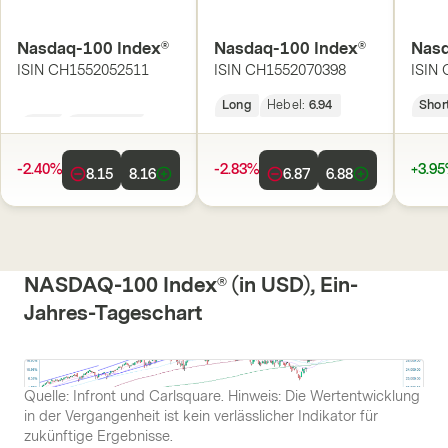
Nasdaq-100 Index®
Nasdaq-100 Index®
Nasd
ISIN
CH1552052511
ISIN
CH1552070398
ISIN
Long
Hebel:
5.85
Long
Hebel:
6.94
Shor
-2.40%
-2.83%
+3.9
8.15
8.16
6.87
6.88
NASDAQ-100 Index® (in USD), Ein-
Jahres-Tageschart
Quelle: Infront und Carlsquare. Hinweis: Die Wertentwicklung
in der Vergangenheit ist kein verlässlicher Indikator für
zukünftige Ergebnisse.