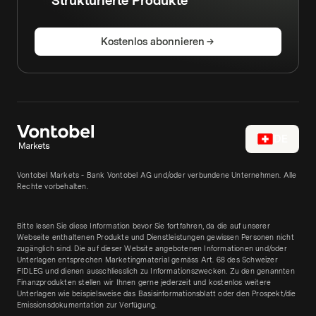
Strukturierte Produkte
Kostenlos abonnieren
DE
Vontobel Markets - Bank Vontobel AG und/oder verbundene Unternehmen. Alle
Rechte vorbehalten.
Bitte lesen Sie diese Information bevor Sie fortfahren, da die auf unserer
Webseite enthaltenen Produkte und Dienstleistungen gewissen Personen nicht
zugänglich sind. Die auf dieser Website angebotenen Informationen und/oder
Unterlagen entsprechen Marketingmaterial gemäss Art. 68 des Schweizer
FIDLEG und dienen ausschliesslich zu Informationszwecken. Zu den genannten
Finanzprodukten stellen wir Ihnen gerne jederzeit und kostenlos weitere
Unterlagen wie beispielsweise das Basisinformationsblatt oder den Prospekt/die
Emissionsdokumentation zur Verfügung.