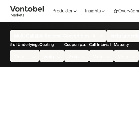
Produkter
Insights
Overvågni
Overview
Multi Callable Reverse Convertibles
Vælg underl
0
of
# of Underlyings
Quoting
Coupon p.a.
Call Interval
Maturity
all
Multi
Vælg
Vælg
Vælg
Vælg
Vælg
Callable
Reverse
Convertibles