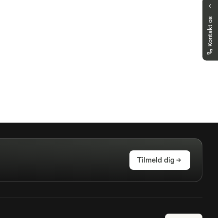
Har du fortsat spørgsmål?
Kontakt os
Vi er her for at hjælpe dig
markets.denmark@vontobel.com
80253820
Du kan kontakte os på telefon mandag til
fredag kl. 8.00-18.00 (CET). Fra 18:00 til
22:00 for presserende spørgsmål relateret
til kvoteproblemer, finder du den nye
»Rapporter et problem«-knap direkte på
produktsiden
Tilmeld dig