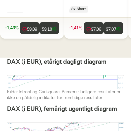
3x Long
3x Short
+1,43%
-1,41%
53,09
53,10
37,06
37,07
DAX (i EUR), etårigt dagligt diagram
Kilde: Infront og Carlsquare. Bemærk: Tidligere resultater er
ikke en pålidelig indikator for fremtidige resultater
DAX (i EUR), femårigt ugentligt diagram