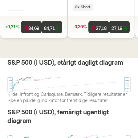
3x Long
3x Short
+0,31%
-0,30%
84,69
84,71
27,18
27,19
S&P 500 (i USD), etårigt dagligt diagram
Kilde: Infront og Carlsquare. Bemærk: Tidligere resultater er
ikke en pålidelig indikator for fremtidige resultater
S&P 500 (i USD), femårigt ugentligt
diagram