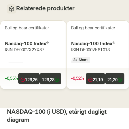
Relaterede produkter
Bull og bear certifikater
Bull og bear certifikater
Nasdaq-100 Index®
Nasdaq-100 Index®
ISIN
DE000VX2YX87
ISIN
DE000VK8T013
3x Long
3x Short
+0,55%
-0,52%
126,26
126,28
21,19
21,20
NASDAQ-100 (i USD), etårigt dagligt
diagram