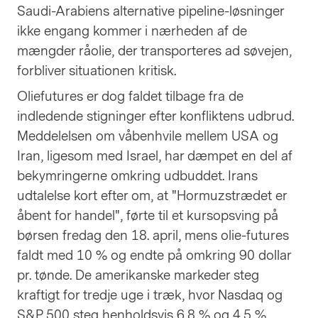
Saudi-Arabiens alternative pipeline-løsninger
ikke engang kommer i nærheden af de
mængder råolie, der transporteres ad søvejen,
forbliver situationen kritisk.
Oliefutures er dog faldet tilbage fra de
indledende stigninger efter konfliktens udbrud.
Meddelelsen om våbenhvile mellem USA og
Iran, ligesom med Israel, har dæmpet en del af
bekymringerne omkring udbuddet. Irans
udtalelse kort efter om, at "Hormuzstrædet er
åbent for handel", førte til et kursopsving på
børsen fredag den 18. april, mens olie-futures
faldt med 10 % og endte på omkring 90 dollar
pr. tønde. De amerikanske markeder steg
kraftigt for tredje uge i træk, hvor Nasdaq og
S&P 500 steg henholdsvis 6,8 % og 4,5 %.