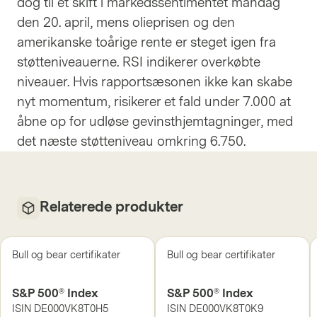
dog til et skift i markedssentimentet mandag
den 20. april, mens olieprisen og den
amerikanske toårige rente er steget igen fra
støtteniveauerne. RSI indikerer overkøbte
niveauer. Hvis rapportsæsonen ikke kan skabe
nyt momentum, risikerer et fald under 7.000 at
åbne op for udløse gevinsthjemtagninger, med
det næste støtteniveau omkring 6.750.
Relaterede produkter
Bull og bear certifikater
Bull og bear certifikater
S&P 500® Index
S&P 500® Index
ISIN
DE000VK8T0H5
ISIN
DE000VK8T0K9