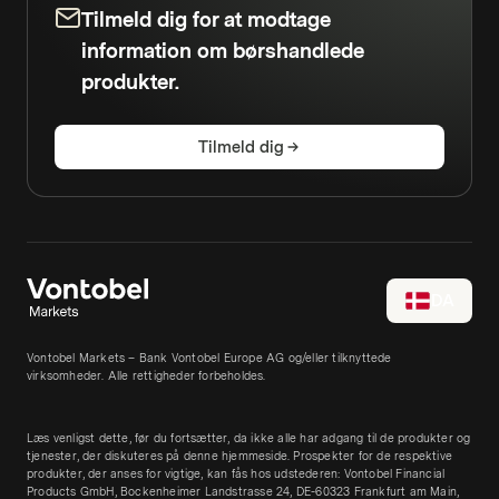
Tilmeld dig for at modtage
information om børshandlede
produkter.
Tilmeld dig
DA
Vontobel Markets – Bank Vontobel Europe AG og/eller tilknyttede
virksomheder. Alle rettigheder forbeholdes.
Læs venligst dette, før du fortsætter, da ikke alle har adgang til de produkter og
tjenester, der diskuteres på denne hjemmeside. Prospekter for de respektive
produkter, der anses for vigtige, kan fås hos udstederen: Vontobel Financial
Products GmbH, Bockenheimer Landstrasse 24, DE-60323 Frankfurt am Main,