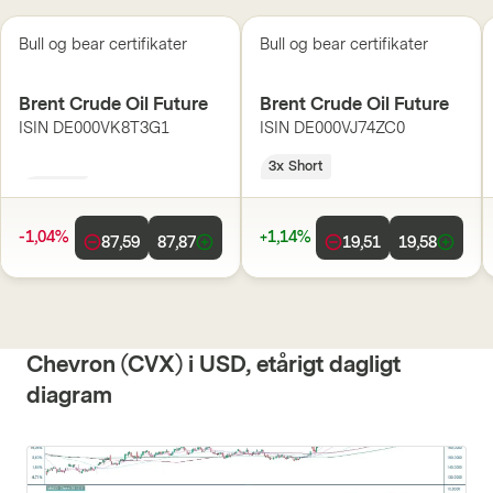
Bull og bear certifikater
Bull og bear certifikater
Brent Crude Oil Future
Brent Crude Oil Future
ISIN
DE000VK8T3G1
ISIN
DE000VJ74ZC0
3x Long
3x Short
-1,04%
+1,14%
87,59
87,87
19,51
19,58
Chevron (CVX) i USD, etårigt dagligt
diagram